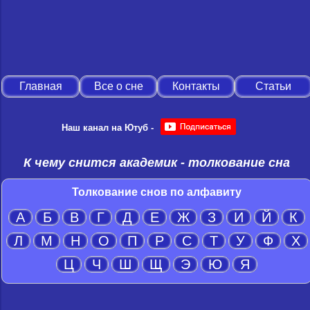
Главная
Все о сне
Контакты
Статьи
Наш канал на Ютуб -
К чему снится академик - толкование сна
Толкование снов по алфавиту
А
Б
В
Г
Д
Е
Ж
З
И
Й
К
Л
М
Н
О
П
Р
С
Т
У
Ф
Х
Ц
Ч
Ш
Щ
Э
Ю
Я