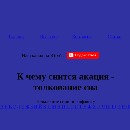
Главная
Все о сне
Контакты
Статьи
Наш канал на Ютуб -
К чему снится акация -
толкование сна
Толкование снов по алфавиту
А
Б
В
Г
Д
Е
Ж
З
И
Й
К
Л
М
Н
О
П
Р
С
Т
У
Ф
Х
Ц
Ч
Ш
Щ
Э
Ю