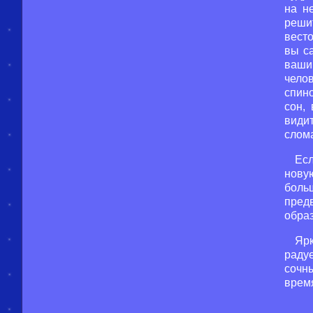
на н
реши
вест
вы с
ваши
чело
спин
сон,
види
слома
Есл
новую
боль
пред
образ
Ярк
раду
сочн
врем