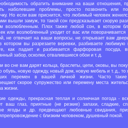
еобходимость обратить внимание на ваши отношения, п
ть наболевшие проблемы, просто позвонить или по
очку. Но если вам приснится, что любимый человек женилс
ами вышли замуж, то такой сон предсказывает скорую разл
м возлюбленным. Плох также любой сон, в котором бл
век или возлюбленный уходит от вас или поворачивается 
ой, не отвечает на ваши вопросы, не открывает вам дверь
 в котором вы разрезаете веревки, разбиваете любимую 
те, как падает и разбивается фарфоровая посуда, в
нный забор, осколки, отвалившиеся обои и т. д.
и во сне вам дарят кольца, браслеты, цепи, оковы, вы пок
 обувь, новую одежду, новый дом, новую мебель и т. д., то
ших перемен в вашей личной жизни. Часто таки
вещают скорое супружество или перемену места жительс
а жизни.
ие одежды, прекрасная теплая и солнечная погода - все
ет ваш глаз, приятные (не резкие) запахи, сладкие, сп
ые ягоды и др. предвещают любовные свидания, при
япрепровождение с близким человеком, душевный покой.