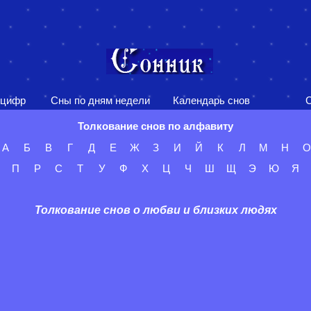
 цифр
Сны по дням недели
Календарь снов
С
Толкование снов по алфавиту
А
Б
В
Г
Д
Е
Ж
З
И
Й
К
Л
М
Н
О
П
Р
С
Т
У
Ф
Х
Ц
Ч
Ш
Щ
Э
Ю
Я
Толкование снов о любви и близких людях