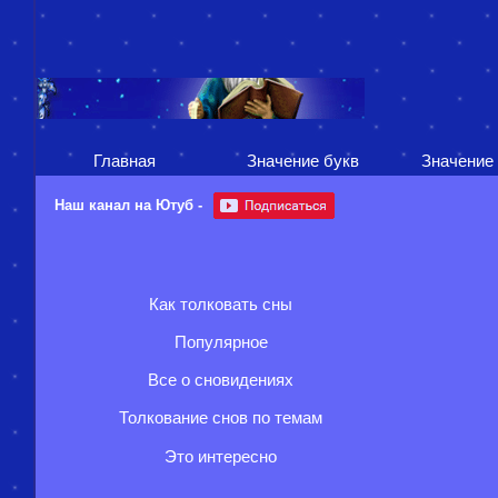
Главная
Значение букв
Значение
Наш канал на Ютуб -
Как толковать сны
Популярное
Все о сновидениях
Толкование снов по темам
Это интересно