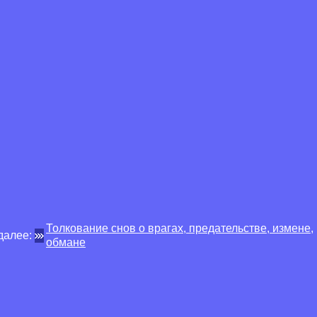
Толкование снов о врагах, предательстве, измене,
далее:
обмане