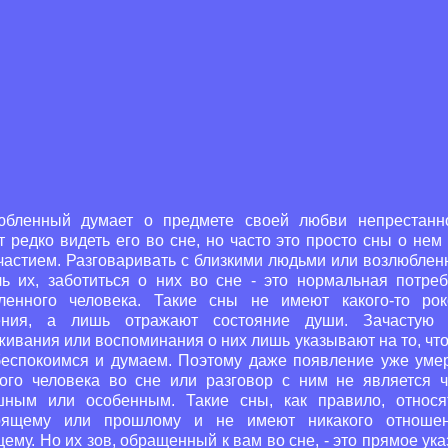
юбленный думает о предмете своей любви непрестанн
 редко видеть его во сне, но часто это просто сны о нем
участием. Разговаривать с близкими людьми или возлюблен
чь их, заботиться о них во сне - это нормальная потреб
ленного человека. Такие сны не имеют какого-то рок
ения, а лишь отражают состояние души. Зачастую
ивания или воспоминания о них лишь указывают на то, чт
беспокоимся и думаем. Поэтому даже появление уже уме
кого человека во сне или разговор с ним не является ч
шным или особенным. Такие сны, как правило, относя
оящему или прошлому и не имеют никакого отноше
ему. Но их зов, обращенный к вам во сне, - это прямое ук