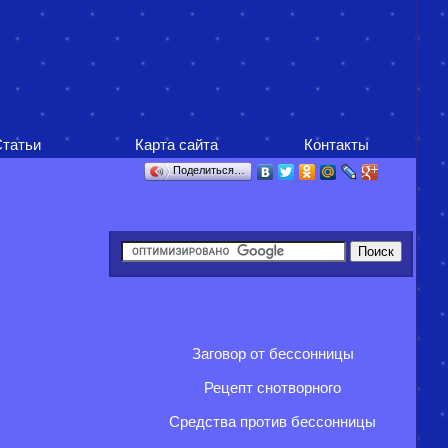
татьи
Карта сайта
Контакты
Поделиться…
Заговор от бессонницы
Рецепт снотворного
Средства против бессонницы