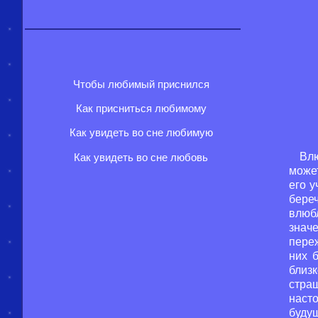
Чтобы любимый приснился
Как присниться любимому
Как увидеть во сне любимую
Вл
Как увидеть во сне любовь
может
его 
бере
влюб
знач
переж
них 
близ
стра
наст
будущ