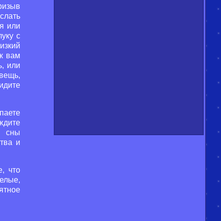
ризыв
слать
я или
уку с
изкий
к вам
, или
вещь,
идите
упаете
 ждите
е сны
тва и
, что
елые,
ятное