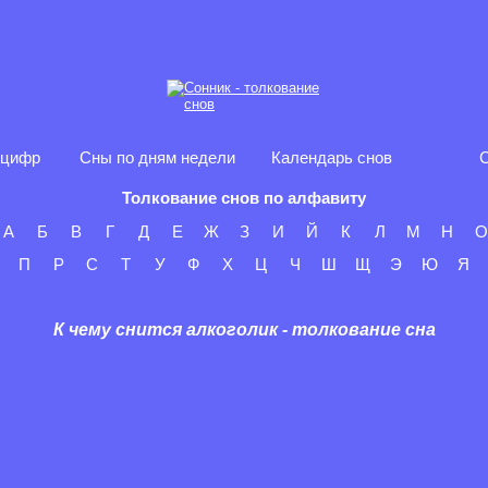
 цифр
Сны по дням недели
Календарь снов
С
Толкование снов по алфавиту
А
Б
В
Г
Д
Е
Ж
З
И
Й
К
Л
М
Н
О
П
Р
С
Т
У
Ф
Х
Ц
Ч
Ш
Щ
Э
Ю
Я
К чему снится алкоголик - толкование сна