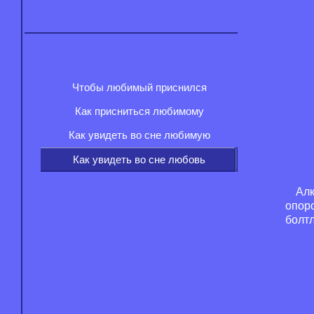
Чтобы любимый приснился
Как присниться любимому
Как увидеть во сне любимую
Как увидеть во сне любовь
Алк
опор
болтл