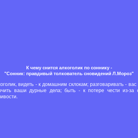
К чему снится алкоголик по соннику -
"Сонник: правдивый толкователь сновидений Л.Мороз"
оголик, видеть - к домашним склокам; разговаривать - вас
очить ваши дурные дела; быть - к потере чести из-за 
ивости.