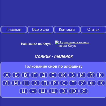
Главная
Все о сне
Контакты
Статьи
Наш канал на Ютуб -
Сонник - теленок
Толкование снов по алфавиту
А
Б
В
Г
Д
Е
Ж
З
И
Й
К
Л
М
Н
О
П
Р
С
Т
У
Ф
Х
Ц
Ч
Ш
Щ
Э
Ю
Я