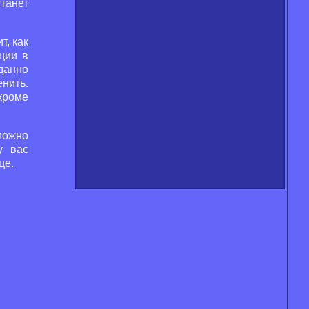
танет
т, как
ции в
данно
нить.
 кроме
 можно
у вас
це.