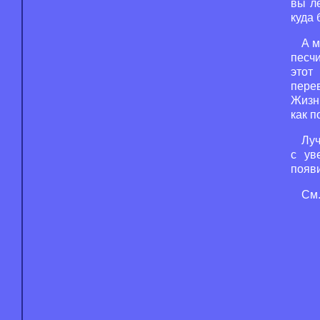
вы л
куда 
А м
песч
этот
пере
Жизнь
как 
Луч
с ув
появи
См.