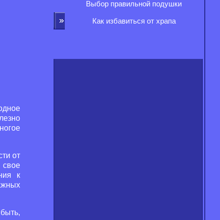
Выбор правильной подушки
Как избавиться от храпа
одное
лезно
многое
сти от
 свое
ния к
ажных
быть,