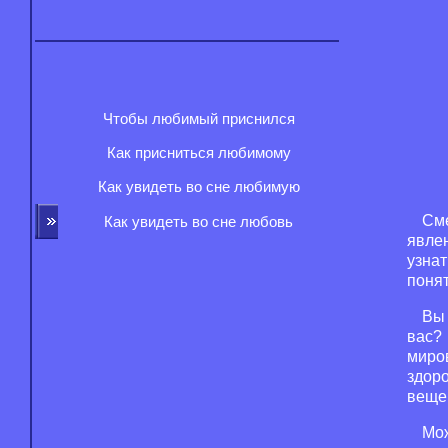
Чтобы любимый приснился
Как присниться любимому
Как увидеть во сне любимую
См
Как увидеть во сне любовь
явле
узнат
понят
Вы 
вас?
миро
здор
веще
Мож