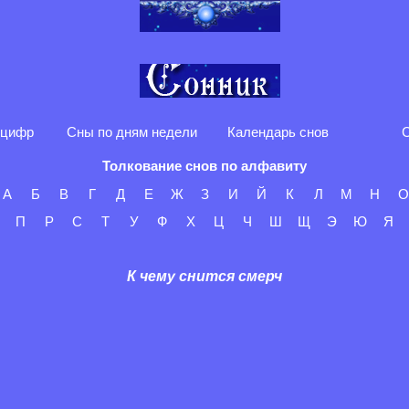
 цифр
Сны по дням недели
Календарь снов
С
Толкование снов по алфавиту
А
Б
В
Г
Д
Е
Ж
З
И
Й
К
Л
М
Н
О
П
Р
С
Т
У
Ф
Х
Ц
Ч
Ш
Щ
Э
Ю
Я
К чему снится смерч