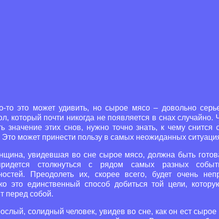
о-то это может удивить, но сырое мясо – довольно серь
л, который почти никогда не появляется в снах случайно.
ь значение этих снов, нужно точно знать, к чему снится
 Это может принести пользу в самых неожиданных ситуаци
щина, увидевшая во сне сырое мясо, должна быть готова
ридется столкнуться с рядом самых разных собы
ностей. Преодолеть их, скорее всего, будет очень непр
ко это единственный способ добиться той цели, котору
т перед собой.
ослый, солидный человек, увидев во сне, как он ест сырое