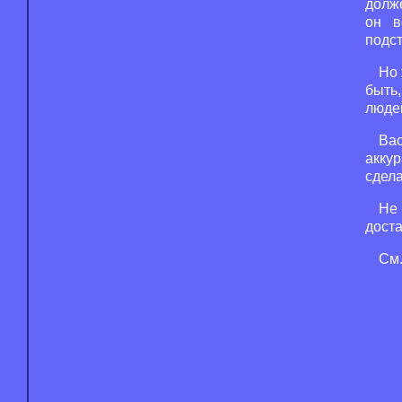
долж
он в
подс
Но 
быть
людей
Вас
акку
сдела
Не
доста
См.