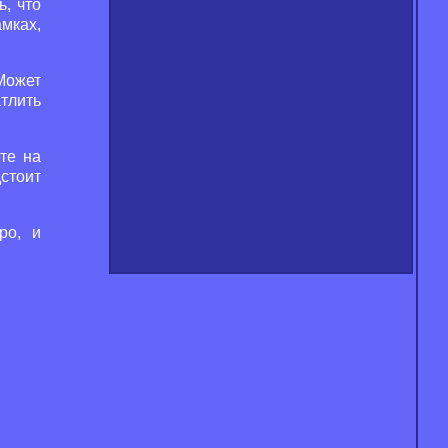
, что
мках,
 Может
тлить
те на
стоит
ро, и