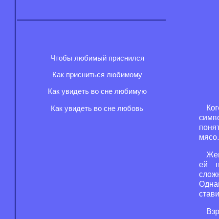
Чтобы любимый приснился
Как присниться любимому
Как увидеть во сне любимую
Ког
Как увидеть во сне любовь
симво
понят
мясо.
Жен
ей п
слож
Одна
стави
Взр