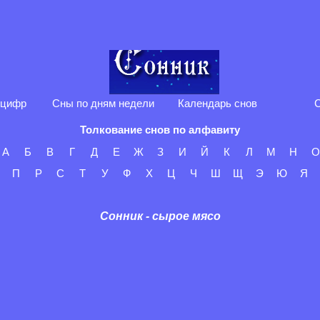
 цифр
Сны по дням недели
Календарь снов
С
Толкование снов по алфавиту
А
Б
В
Г
Д
Е
Ж
З
И
Й
К
Л
М
Н
О
П
Р
С
Т
У
Ф
Х
Ц
Ч
Ш
Щ
Э
Ю
Я
Сонник - сырое мясо