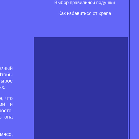
Выбор правильной подушки
Как избавиться от храпа
езный
 Чтобы
 сырое
ях.
, что
тий и
осто.
ю она
 мясо,